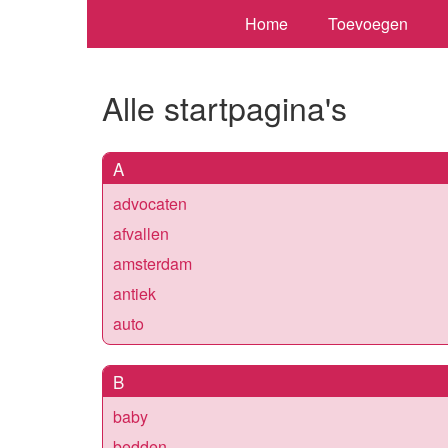
Home
Toevoegen
Alle startpagina's
A
advocaten
afvallen
amsterdam
antiek
auto
B
baby
bedden