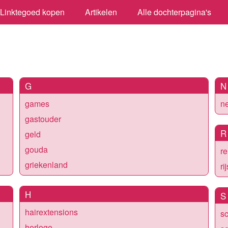
Linktegoed kopen
Artikelen
Alle dochterpagina's
G
N
games
n
gastouder
R
geld
gouda
re
griekenland
ri
H
S
hairextensions
s
horloge