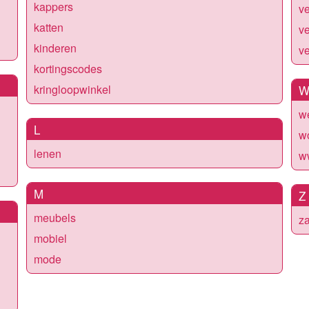
kappers
ve
katten
v
kinderen
ve
kortingscodes
kringloopwinkel
w
L
w
lenen
w
M
Z
meubels
za
mobiel
mode