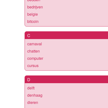
bedrijven
belgie
bitcoin
C
carnaval
chatten
computer
cursus
D
delft
denhaag
dieren