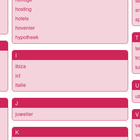
s
hosting
s
hotels
sp
hovenier
hypotheek
T
te
I
t
ibiza
tu
ict
italie
U
ut
J
juwelier
V
va
K
v