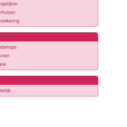
rgelijken
erhuizen
rzekering
W
ebshops
onen
ww
kelijk