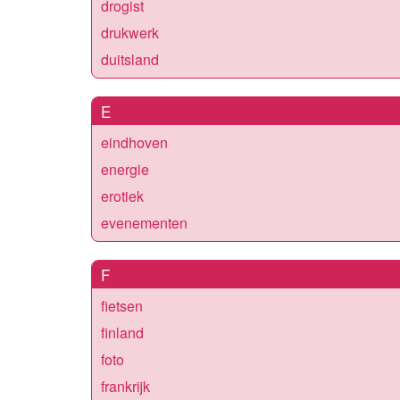
drogist
drukwerk
duitsland
E
eindhoven
energie
erotiek
evenementen
F
fietsen
finland
foto
frankrijk