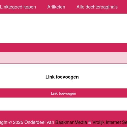
Linktegoed kopen
Artikelen
Alle dochterpagina's
Link toevoegen
Link toevoegen
ight © 2025 Onderdeel van
BaakmanMedia
&
Vrolijk Internet S